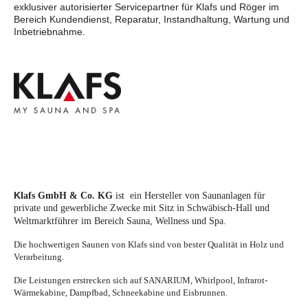
exklusiver
autorisierter
Servi
cepartner für Klafs und Röger im
Bereic
h Kundendienst, Reparatur, Instandhaltung, Wartung und
Inbetriebn
ahme.
K
lafs GmbH & Co. KG
ist ein Hersteller von Saunanlagen f
ür
private und gewerbliche Zwecke mit Sitz in Schwäbisch-Hall
und
Weltmarktführer im Bereich Sauna, Wellness
und Spa.
Die hochwertigen Saunen von Klafs sind von bester Qualität in Holz und
Verarbeitung.
Die Leistungen erstrecken sich auf SANARIUM, Whirlpool, Infrarot-
Wärmekabine, Dampfbad, Schneekabine und Eisbrunnen.